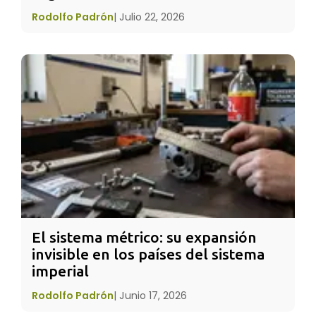
Mejora
del Razonamiento Espacio-
Rodolfo Padrón
|
Julio 22, 2026
Temporal: Las sonatas para dos pianos,
como la famosa K. 448, han demostrado
incrementar temporalmente la capacidad de
procesar tareas visuales y lógicas complejas
en el lóbulo parietal, ayudando en procesos
de
aprendizaje
matemático.
Tratamiento
Complementario en
Epilepsia
:
Estudios clínicos rigurosos sugieren que la
escucha regular de
Mozart
puede reducir
significativamente la frecuencia de las
El sistema métrico: su expansión 
descargas epileptiformes en el cerebro,
invisible en los países del sistema 
actuando como un regulador natural de la
imperial
actividad eléctrica cortical descontrolada.
Rodolfo Padrón
|
Junio 17, 2026