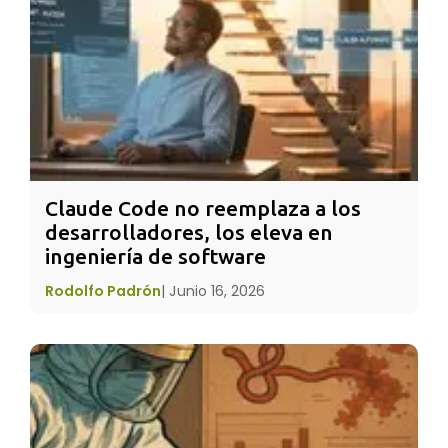
Neurotransmisores: La belleza estética de
sus armonías favorece la liberación de
químicos asociados al bienestar y la
recompensa, facilitando un estado mental
óptimo para el aprendizaje profundo y la
retención de memoria a largo plazo.
Reducción
del
Estrés
Cortisol: Se ha
Claude Code no reemplaza a los 
desarrolladores, los eleva en 
observado que la exposición a sus
ingeniería de software
composiciones reduce los niveles de cortisol,
la hormona del estrés, permitiendo que el
Rodolfo Padrón
|
Junio 16, 2026
sistema inmunológico y las capacidades de
reparación neuronal funcionen sin
interferencias externas.
La Música como