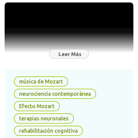
Leer Más
música de Mozart
En la actualidad, este vínculo ha trascendido
la curiosidad académica para convertirse en
neurociencia contemporánea
una herramienta clínica fundamental. Las
Efecto Mozart
terapias neuronales
modernas utilizan la
complejidad
matemática
y la
pureza
tonal
terapias neuronales
de
Mozart
para abordar desde trastornos del
rehabilitación cognitiva
aprendizaje hasta patologías degenerativas