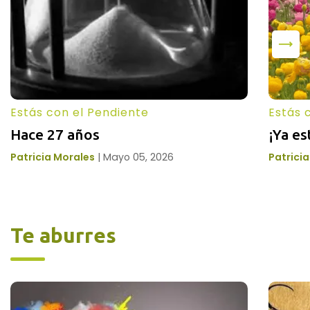
Estás con el Pendiente
Estás 
Hace 27 años
¡Ya e
Patricia Morales
|
Mayo 05, 2026
Patrici
Te aburres