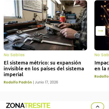
No Sabías
No Sab
El sistema métrico: su expansión 
Impac
invisible en los países del sistema 
en la 
imperial
Rodolfo
Rodolfo Padrón
|
Junio 17, 2026