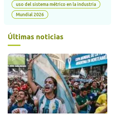
se calculaban simplemente deslizando la
uso del sistema métrico en la industria
coma sobre una base de diez. Décadas más
tarde, en 1875, dieciocho naciones
Mundial 2026
consolidaron esta estructura con la firma del
célebre
Tratado del Metro
.
Últimas noticias