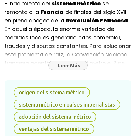
El nacimiento del
sistema métrico
se
remonta a la
Francia
de finales del siglo XVIII,
en pleno apogeo de la
Revolución Francesa
.
En aquella época, la enorme variedad de
medidas locales generaba caos comercial,
fraudes y disputas constantes. Para solucionar
este problema de raíz, la Convención Nacional
francesa adoptó legalmente el metro el 7 de
Leer Más
abril de 1795.
El metro original se definió científicamente
origen del sistema métrico
como la diezmillonésima parte de la distancia
entre el
polo norte
y el
ecuador
a lo largo del
sistema métrico en países imperialistas
meridiano de
París
. Su gran ventaja sobre el
adopción del sistema métrico
sistema imperial radicó en la decimalización:
todas las unidades de múltiplos y submúltiplos
ventajas del sistema métrico