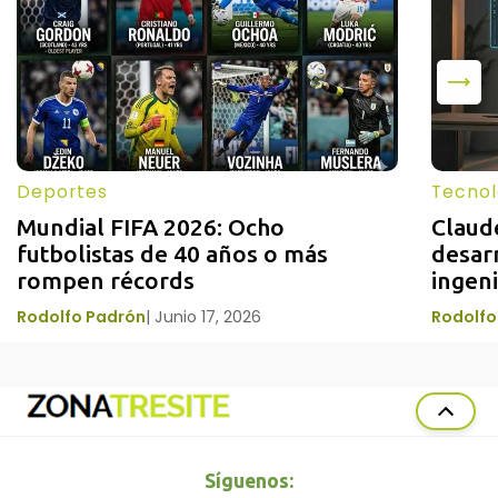
Deportes
Tecnol
Mundial FIFA 2026: Ocho 
Claud
futbolistas de 40 años o más 
desarr
rompen récords
ingen
Rodolfo Padrón
|
Junio 17, 2026
Rodolfo
Síguenos: