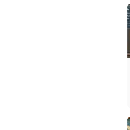
Guillermo Ochoa (México)
- 40 años:**
"Memo" se mete en el selecto grupo de los
cuarentones custodiando el arco del país
coanfitrión, aportando la
jerarquía necesaria
para la presión de ser locales.
Luka Modric (Croacia)
- 40 años:** El eterno
mediocampista y director de orquesta del
conjunto croata demuestra que la
visión de
juego
y la técnica fina no tienen fecha de
caducidad.
Edin Džeko (Bosnia y Herzegovina)
- 40
años:** El imponente delantero centro sigue
siendo el
referente de área
y el capitán
indiscutible en la ofensiva de su nación.