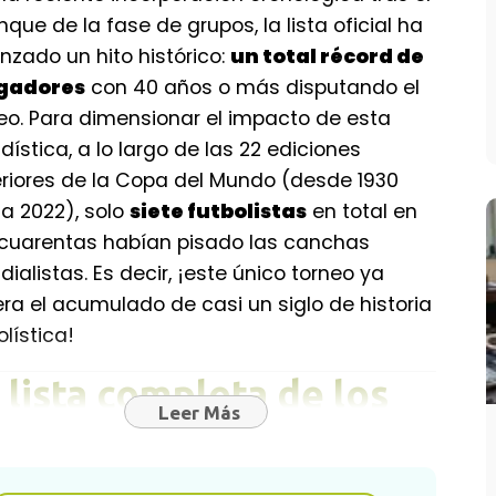
nque de la fase de grupos, la lista oficial ha
nzado un hito histórico:
un total récord de
ugadores
con 40 años o más disputando el
eo. Para dimensionar el impacto de esta
dística, a lo largo de las 22 ediciones
riores de la Copa del Mundo (desde 1930
a 2022), solo
siete futbolistas
en total en
cuarentas habían pisado las canchas
ialistas. Es decir, ¡este único torneo ya
ra el acumulado de casi un siglo de historia
olística!
 lista completa de los
Leer Más
0+" convocados para la
pa del Mundo 2026