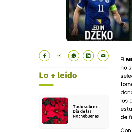
El
M
no s
Lo + leído
sele
torn
don
los 
Todo sobre el 
esta
Día de las 
de f
Nochebuenas
Con 