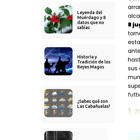
arra
Leyenda del 
alca
Muérdago y 8 
datos que no 
8 j
sabías
torn
esta
ante
Historia y 
hast
Tradición de los 
Reyes Magos
sus 
mund
supe
futb
¿Sabes qué son 
Las Cabañuelas?
La
"4
Co