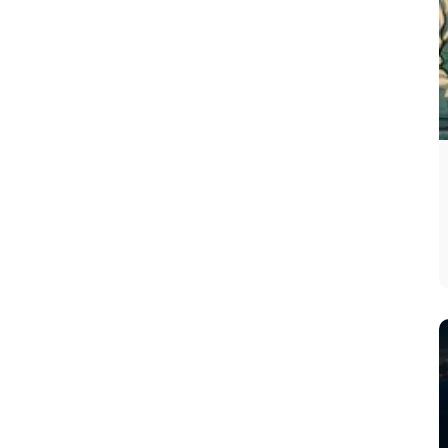
Manuel Neuer (Alemania)
- 40 años:** El
guardián de la portería bávara,
campeón en
2014
, extiende su vigencia en la élite
internacional con un físico impecable.
Vozinha (Cabo Verde)
- 40 años:** El
histórico arquero representa el alma y la
resiliencia de un combinado
caboverdiano
que busca sorprender al planeta fútbol.
Fernando Muslera (Uruguay)
- 40 años:** El
experimentado portero charrúa completó el
grupo selecto al cumplir sus 40 años el pasado
16 de junio, integrándose plenamente a la lista
de
veteranos en plena disputa
de la fase de
grupos.