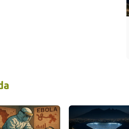
tos de longevidad en el
rneo
quilibrio entre
experiencia
y
juventud
es el
narrativo de las plantillas actuales. Para
nder el impacto demográfico de este
ial, vale la pena revisar los siguientes
ros clave:
da
26 Años de diferencia:
Es la brecha
generacional extrema del torneo, separando al
veterano
Craig Gordon (43 años)
del jugador
más joven de la competencia, el mexicano
Gilberto Mora (17 años)
.