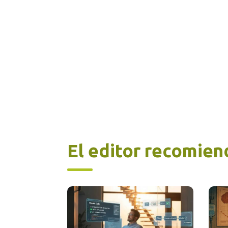
Da
to
El e
eje 
ente
Mund
núme
El editor recomien