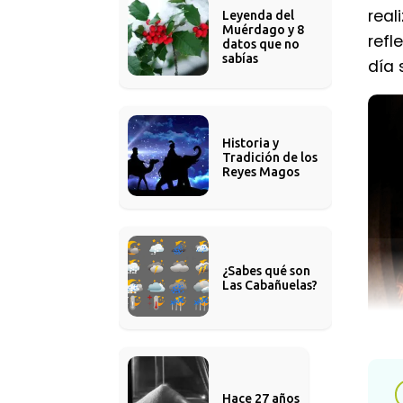
real
Leyenda del 
Muérdago y 8 
refl
datos que no 
sabías
día 
Historia y 
Tradición de los 
Reyes Magos
¿Sabes qué son 
Las Cabañuelas?
Segú
Hace 27 años