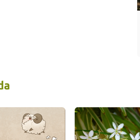
Balám de
Chumayel.
da
 último día de su
calendario
corresponde