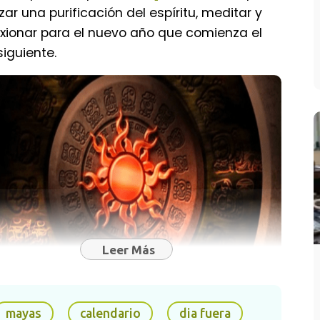
izar una purificación del espíritu, meditar y
exionar para el nuevo año que comienza el
siguiente.
Leer Más
n los ciclos de la Luna y el sol, el
mayas
calendario
dia fuera