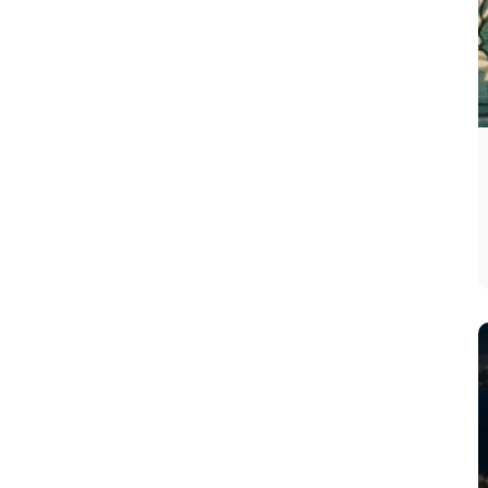
El 26 de julio fue
fijado como el
inicio del año en
el Libro Sagrado
Maya del Chilam