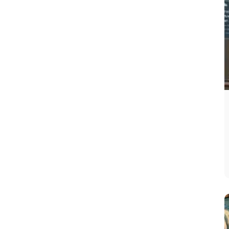
 los
mayas
el tiempo es la fuerza que
roniza todo el universo. Ellos midieron lo que
aba la tierra en dar un giro completo
dedor del sol en base a los procesos lunares,
esto su año tiene 13 meses de 28 días, 13
s completas que suman 364 días, más un
adicional al que llamaron el día fuera del
po.