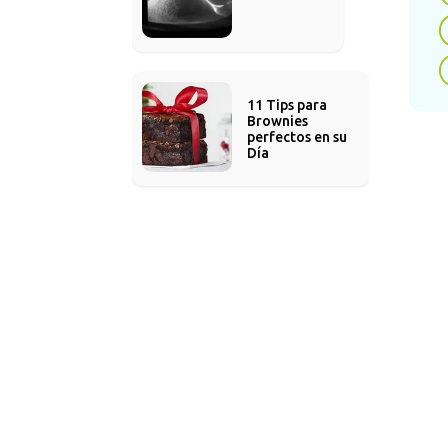
cal
días
para
extr
11 Tips para 
o dí
Brownies 
perfectos en su 
actu
Día
real
cont
este
para