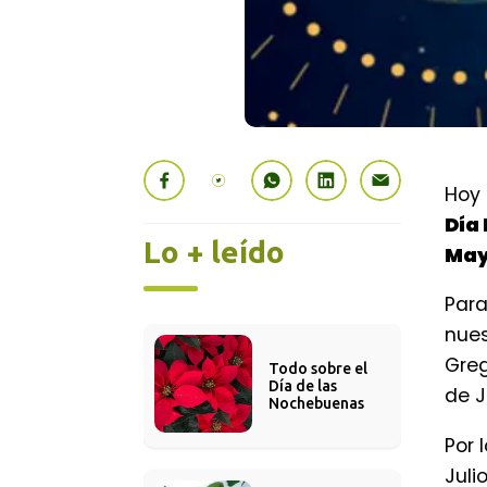
Hoy
Día
Lo + leído
Ma
Para
nues
Greg
Todo sobre el 
Día de las 
de J
Nochebuenas
Por 
Juli