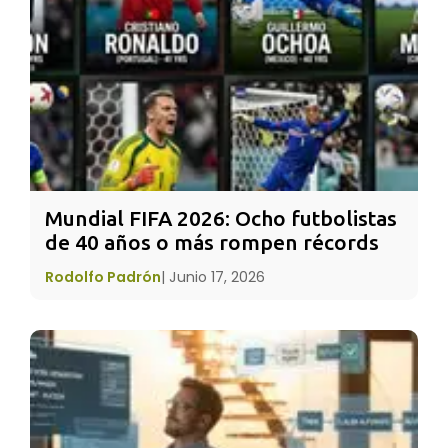
líquido; pero después de estar en agua
hirviendo, su interior se había endurecido. El
café sin embargo era único; después de estar
en agua hirviendo, había cambiado el agua.
Mundial FIFA 2026: Ocho futbolistas 
de 40 años o más rompen récords
Rodolfo Padrón
|
Junio 17, 2026
“¿Cuál eres tú?”, le preguntó a su hija. “Cuando