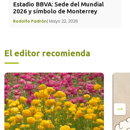
adversidad.
Estadio BBVA: Sede del Mundial 
2026 y símbolo de Monterrey
Rodolfo Padrón
|
Mayo 22, 2026
El editor recomienda
Y tú, ¿Con cuál de los tres te identificas?
Ser un
huevo
o una
zanahoria
no te ayudan
a seguir adelante, pero si te has sentido