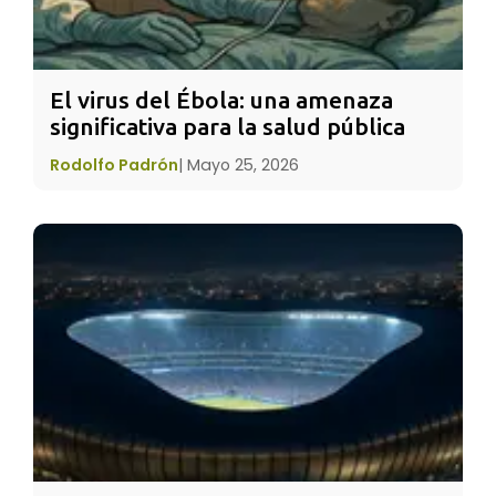
reaccionas mejor y haces que las cosas a tu
alrededor mejoren”.
El virus del Ébola: una amenaza 
significativa para la salud pública
Rodolfo Padrón
|
Mayo 25, 2026
Ser un
huevo
o una
zanahoria
solo te perjudica a
ti, así que: ¡levántate y sigue!
No te pares. Lucha. Porque
cuando no vas a tener fuerzas
es mañana si lo dejas pasar
hoy. Sé fuerte y confía en ti.
Aprende a manejar la