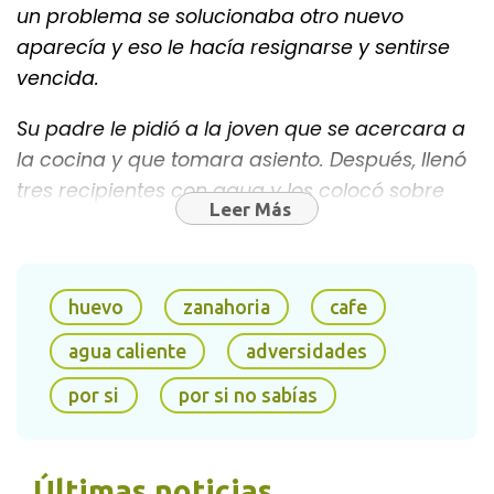
un problema se solucionaba otro nuevo
aparecía y eso le hacía resignarse y sentirse
vencida.
Su padre le pidió a la joven que se acercara a
la cocina y que tomara asiento. Después, llenó
tres recipientes con agua y los colocó sobre
Leer Más
fuego. Cuando el agua comenzó a hervir
colocó en un recipiente una
zanahoria
, en otro
un
huevo
y en el último vertió unos granos de
huevo
zanahoria
cafe
café.
agua caliente
adversidades
por si
por si no sabías
Últimas noticias