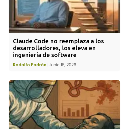
la adversidad llama a tu puerta, ¿Cómo
reaccionas o respondes? ¿Eres una
zanahoria
que parece fuerte pero que cuando la
adversidad y el dolor te tocan, te vuelves débil
y pierdes tu fortaleza? ¿Eres un
huevo
, que
Claude Code no reemplaza a los 
desarrolladores, los eleva en 
comienza con un corazón maleable? ¿Poseías
ingeniería de software
un espíritu fluido, pero después de una muerte,
una separación, o un despido, te has vuelto
Rodolfo Padrón
|
Junio 16, 2026
dura y rígida? Por fuera eres igual pero, ¿cómo
te has transformado por dentro?”
“¿O eres como el café? El café cambia el agua,
el elemento que le causa dolor. Cuando el
agua llega al punto de ebullición el café
alcanza su mejor sabor. Si eres como el grano
de café, cuando las cosas se ponen peor tú