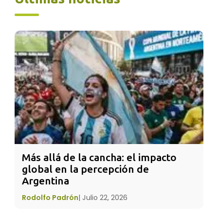
Los dejó hervir sin decir palabra mientras su
hija esperaba impacientemente sin
comprender qué era lo que su padre hacía. A
los veinte minutos el padre apagó el fuego.
Sacó las zanahorias y las colocó en un tazón.
Sacó los huevos y los colocó en otro plato.
Más allá de la cancha: el impacto 
global en la percepción de 
Finalmente, coló el café.
Argentina
Miró a su hija y le dijo: “¿Qué ves?”. “Zanahorias,
Rodolfo Padrón
|
Julio 22, 2026
huevos y café”, fue su respuesta. La hizo