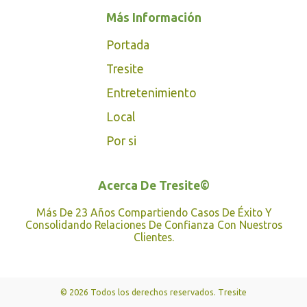
periodo de lluvias, por lo tanto,
Más Información
una vez que se ha preparado
Portada
la tierra -mediante el método
Tresite
de tumba-roza y quema- se
Entretenimiento
siembra para esperar que la
lluvias ayuden a la
Local
germinación de la semilla. Un
Por si
caso especial, explicó, se
aprecia en El Castillo de
Acerca De Tresite©
Chichén Itzá, pues después del
Más De 23 Años Compartiendo Casos De Éxito Y
amanecer,
el sol
ilumina los
Consolidando Relaciones De Confianza Con Nuestros
Clientes.
costados norte y oriente,
mientras que los lados sur y
poniente permanecen
© 2026 Todos los derechos reservados. Tresite