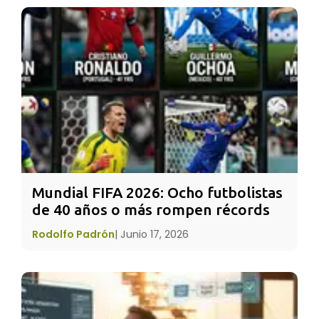
naturales que dictan el paso de las estaciones
y ponen límites al año, tradicionalmente
celebradas por las culturas vinculadas
estrechamente a la naturaleza (lo que hoy se
generaliza como "el paganismo").
Mundial FIFA 2026: Ocho futbolistas 
de 40 años o más rompen récords
Rodolfo Padrón
|
Junio 17, 2026