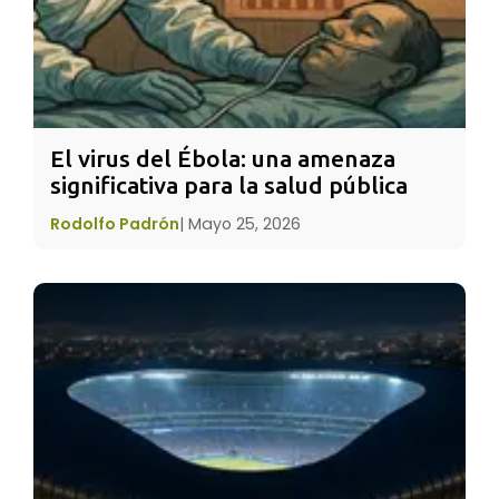
fecha varía cada año (del 20-22 de junio).
El virus del Ébola: una amenaza 
significativa para la salud pública
Rodolfo Padrón
|
Mayo 25, 2026
SIGNIFICADO
El
solsticio de verano
era considerado el