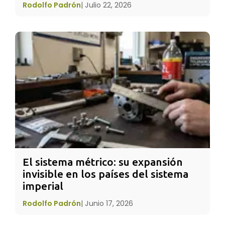
Rodolfo Padrón
|
Julio 22, 2026
El sistema métrico: su expansión 
No por nada el 21 de junio es Día Internacional
invisible en los países del sistema 
del
Sol
.
imperial
Los solsticios junto con los equinoccios son las
Rodolfo Padrón
|
Junio 17, 2026
cuatro grandes fiestas astronómicas