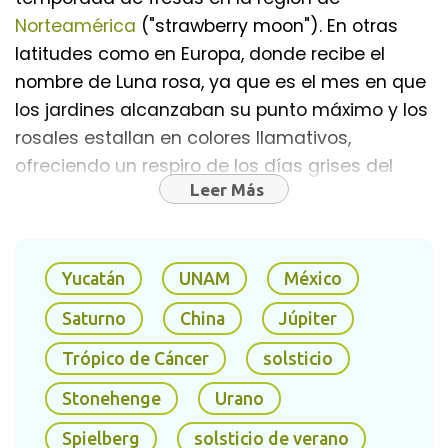
Norteamérica
("strawberry moon"). En otras
latitudes como en Europa, donde recibe el
nombre de Luna rosa, ya que es el mes en que
los jardines alcanzaban su punto máximo y los
rosales estallan en colores llamativos,
ofreciendo un respiro de los días grises del
Leer Más
invierno.
En cuanto termine el atardecer del próximo
jueves 24 de junio, la superluna saldrá
Yucatán
UNAM
México
y alcanzará su punto máximo de iluminación a
Saturno
China
Júpiter
la 1:40 horas, tiempo de la
Ciudad de
México
.
La Luna
de fresa de 2021 se encontrará
Trópico de Cáncer
solsticio
a una distancia geocéntrica de 361,536
Stonehenge
Urano
kilómetros de la Tierra. Además del fenómeno
del 24 de junio,
la Luna
estará acompañada
Spielberg
solsticio de verano