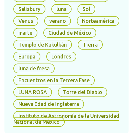
por
Marte
y
Saturno
desde el 21 de junio, por lo
Salisbury
luna
Sol
que es otra buena noche para mirar al cielo. en
pleno
verano
.
Venus
verano
Norteamérica
marte
Ciudad de México
Templo de Kukulkán
Tierra
Europa
Londres
luna de fresa
Encuentros en la Tercera Fase
LUNA ROSA
Torre del Diablo
Nueva Edad de Inglaterra
Instituto de Astronomía de la Universidad
Nacional de México
Otro fenómeno importante es el
SOLSTICIO
DE
VERANO, el cual es el momento del año en que