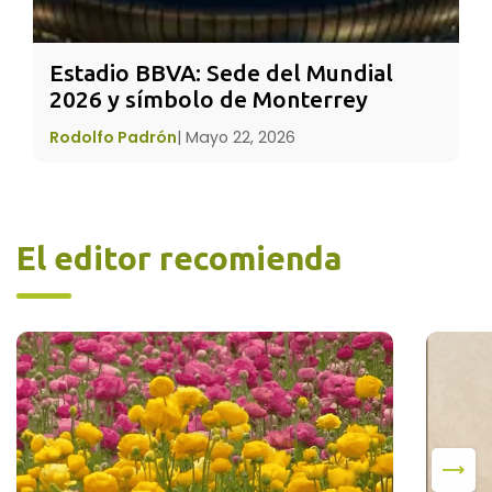
tiempo de la cosecha, de la fruición de lo que
se sembró pero no sólo materialmente sino
Estadio BBVA: Sede del Mundial 
también espiritualmente. Es así también una
2026 y símbolo de Monterrey
fiesta de la fertilidad en la que
Rodolfo Padrón
|
Mayo 22, 2026
tradicionalmente se rendía culto a divinidades
ligadas a la agricultura.
El editor recomienda