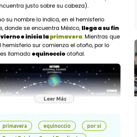
ncuentra justo sobre su cabeza).
 su nombre lo indica, en el hemisferio
e, donde se encuentra México,
llega a su fin
nvierno e inicia la
primavera
. Mientras que
l hemisferio sur comienza el otoño, por lo
 es llamado
equinoccio
otoñal.
Leer Más
primavera
equinoccio
por si