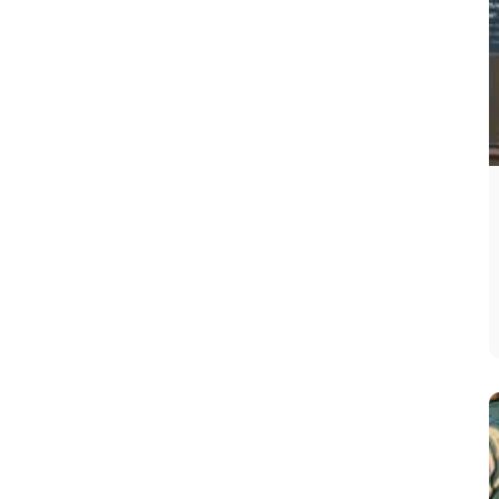
Solsticio
: también ocurre dos veces al año
(junio y diciembre) y marca
el día más largo o
la noche más larga
del año, según sea verano
o invierno. Durante el solsticio, el Sol alcanza
su posición más alta o más baja en el cielo, lo
que determina la máxima diferencia en la
duración de los días y las noches.
Durante el
equinoccio
el día
tiene una
duración
aproximadamente
igual a la de la