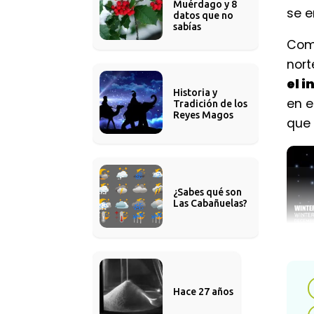
Muérdago y 8 
se e
datos que no 
sabías
Como
nort
el i
Historia y 
en e
Tradición de los 
Reyes Magos
que
¿Sabes qué son 
Las Cabañuelas?
Hace 27 años