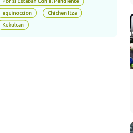
Por si Estaban Con el Pendiente
equinoccion
Chichen Itza
erencia entre
equinoccio
y solsticio
Kukulcan
iferencia entre
equinoccio
y solsticio está
a duración del día y la noche:
Equinoccio
: ocurre dos veces al año (marzo y
septiembre) y
el día y la noche duran casi lo
mismo
porque el Sol está alineado con el
ecuador. Marca el inicio de la
primavera
o el
otoño, dependiendo del hemisferio en el que
te encuentres. Es un momento de equilibrio,
donde la luz y la oscuridad están en perfecta
armonía.