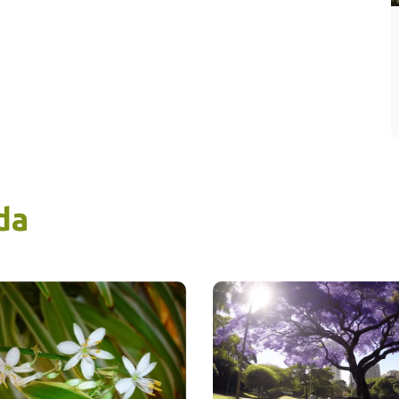
o que llega el Verano el próximo, este año el
e junio; queda disfrutar de una estación que
ega las temperaturas extremas y
orciona tres minutos más de luz solar cada
 y que, según las investigaciones, produce un
to beneficioso en nuestro reloj biológico,
endo que nos sintamos más sanos,
micos, optimistas y enérgicos.
da