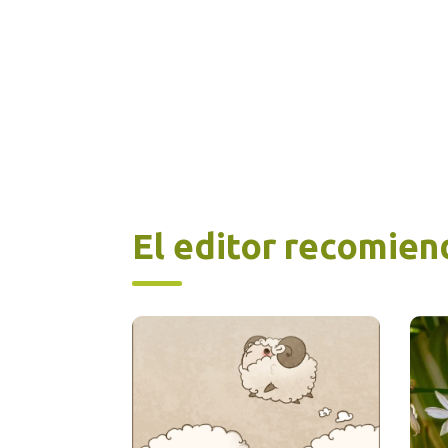
En l
21 d
entr
prop
día,
efec
haci
diná
El editor recomien