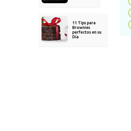
11 Tips para 
Dif
Brownies 
perfectos en su 
La d
Día
en l