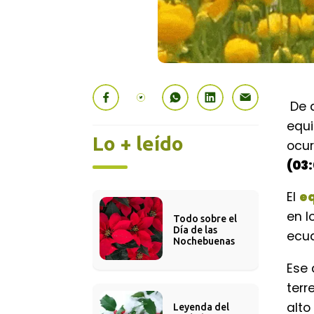
De a
equi
Lo + leído
ocur
(03:
El
e
en l
Todo sobre el 
Día de las 
ecua
Nochebuenas
Ese 
terr
alto
Leyenda del 