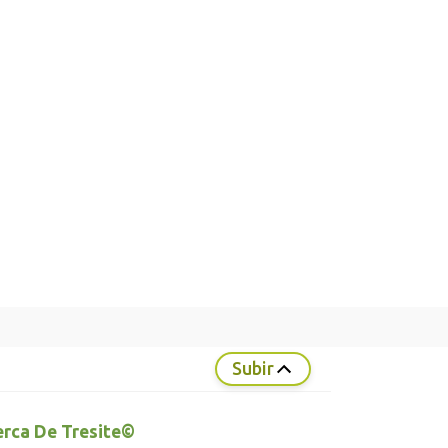
Subir
rca De Tresite©