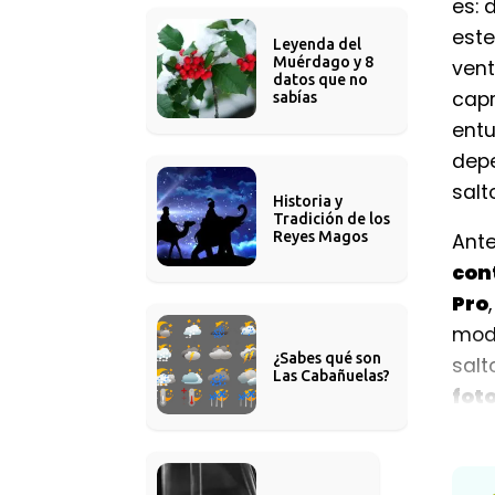
es: 
este
Leyenda del 
Muérdago y 8 
vent
datos que no 
capr
sabías
entu
depe
salt
Historia y 
Tradición de los 
Reyes Magos
Ante
con
Pro
mod
¿Sabes qué son 
salt
Las Cabañuelas?
fot
ener
muc