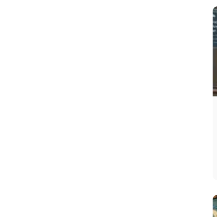
7 Pro Max reside en el procesamiento de
en y el sistema
periscopio
.
seño, Pantalla y la
periencia de Uso
remium
spera que Apple refine aún más el
chasis
itanio, logrando un equilibrio aún mejor entre
abilidad
y ligereza.
ntos Clave para Decidir la
mpra
Evalúa tu
dispositivo
actual: Si tienes un