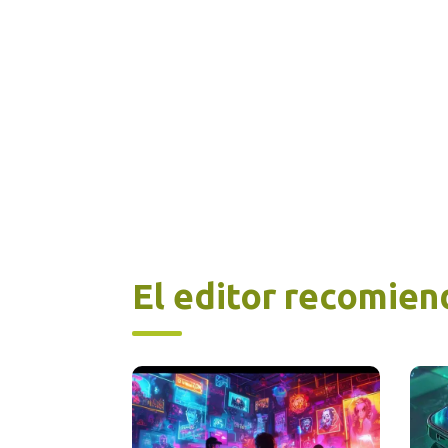
El editor recomien
En ú
iPh
rotu
usu