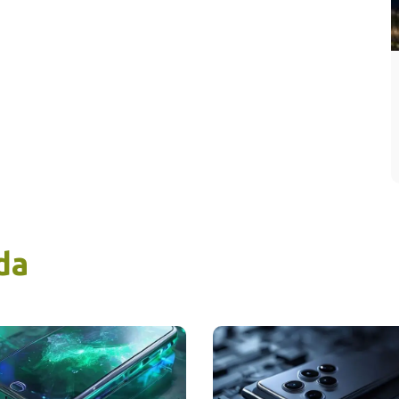
ofrece la mejor integración con el Apple
Vision Pro y otros dispositivos de la
marca.
Revisa el presupuesto: Es el dispositivo
móvil más caro de la línea; si el dinero es
un problema, el modelo 'Pro' estándar
ofrece casi todas las mismas
características esenciales.
da
ltima instancia, ¿vale la pena comprar el
one 17 Pro Max
? La respuesta es un
sí
ndo, pero solo para un grupo específico de
arios
.