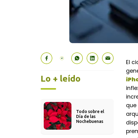
El c
gene
Lo + leído
iPh
infl
incr
que 
Todo sobre el 
arqu
Día de las 
disp
Nochebuenas
prem