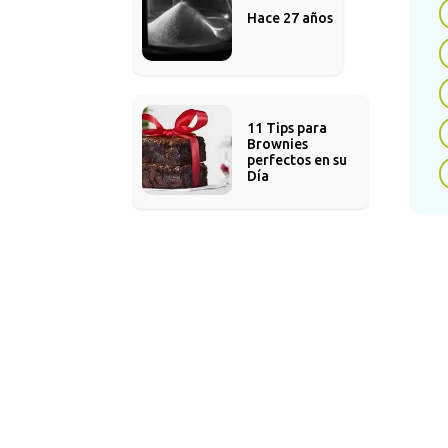
Re
Hace 27 años
y 
Lo
11 Tips para 
Brownies 
El c
perfectos en su 
Bio
Día
proc
para
futu
El
Al
Aun
llam