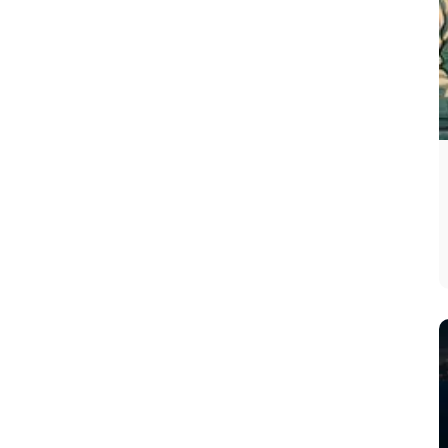
iPhone 14 Pro o superior, espera un año
más.
Prioriza la fotografía: Si eres creador de
contenido, el nuevo sistema periscópico
y los 60MP justifican el gasto.
Considera la
IA
: Las nuevas
funcionalidades de iOS 19 basadas en el
A19 serán exclusivas o mucho mejores en
este modelo.
Piensa en el ecosistema: El 17 Pro Max