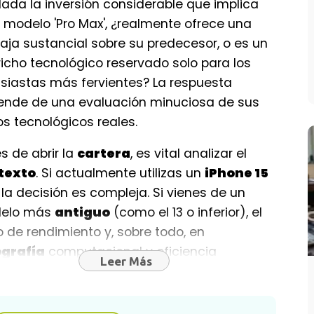
dada la inversión considerable que implica
 modelo 'Pro Max', ¿realmente ofrece una
aja sustancial sobre su predecesor, o es un
icho tecnológico reservado solo para los
siastas más fervientes? La respuesta
nde de una evaluación minuciosa de sus
os tecnológicos reales.
s de abrir la
cartera
, es vital analizar el
texto
. Si actualmente utilizas un
iPhone 15
, la decisión es compleja. Si vienes de un
elo más
antiguo
(como el 13 o inferior), el
o de rendimiento y, sobre todo, en
ografía
computacional y eficiencia
Leer Más
gética será abismal, haciendo la compra
ho más
justificable
.