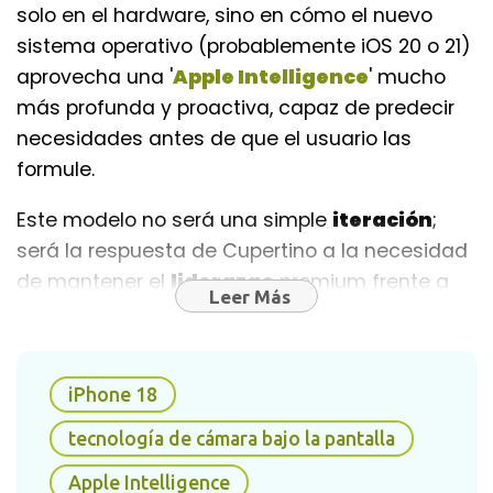
solo en el hardware, sino en cómo el nuevo
sistema operativo (probablemente iOS 20 o 21)
aprovecha una '
Apple Intelligence
' mucho
más profunda y proactiva, capaz de predecir
necesidades antes de que el usuario las
formule.
Este modelo no será una simple
iteración
;
será la respuesta de Cupertino a la necesidad
de mantener el
liderazgo
premium frente a
Leer Más
competidores que ofrecen experiencias de
pantalla expandida y baterías de estado
sólido. El
iPhone 18
se vislumbra como el
iPhone 18
dispositivo que finalmente adoptará
tecnologías
que han estado en fase de
tecnología de cámara bajo la pantalla
'cocción lenta' durante años: la eliminación
Apple Intelligence