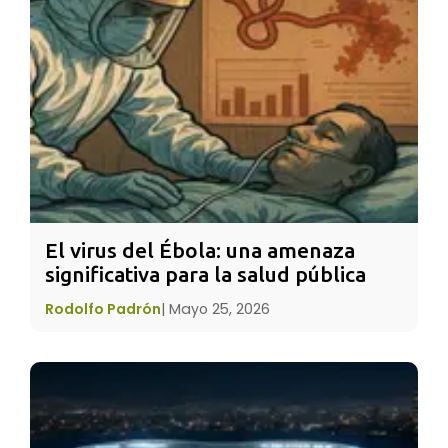
regulatoria, el siguiente paso lógico es eliminar
todos los puertos físicos. La carga y
transferencia de datos dependerían
exclusivamente de MagSafe (posiblemente
una versión de 30W) y de una transferencia de
datos ultrarrápida inalámbrica (Wi-Fi 7 o
superior) para los respaldos masivos. Además,
el
iPhone 18
reemplazaría los botones físicos
de volumen y encendido por botones de
El virus del Ébola: una amenaza 
significativa para la salud pública
estado sólido ('solid-state buttons'), utilizando
motores hápticos mejorados para simular la
Rodolfo Padrón
|
Mayo 25, 2026
sensación de un clic. Esto no solo mejora la
resistencia al agua y al polvo, sino que libera
espacio interno crucial para componentes
como una
batería
más grande o mejores
sensores de cámara. Esta medida, aunque