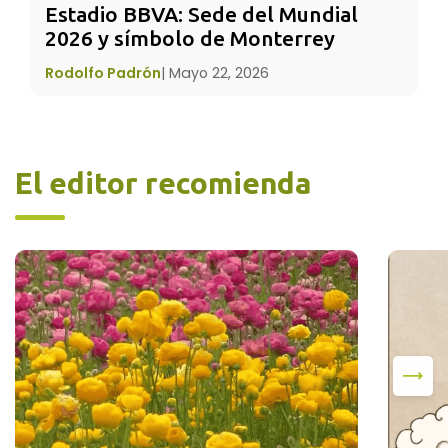
Estadio BBVA: Sede del Mundial 
2026 y símbolo de Monterrey
Rodolfo Padrón
|
Mayo 22, 2026
El editor recomienda
* Aumentar la cantidad de
niñas
en el área de
ciencias: Muchas veces las
niñas
son
excluidas en las materias científicas porque se
les considera inferiores. Deben abrirse nuevas
oportunidades que les permitan desarrollarse