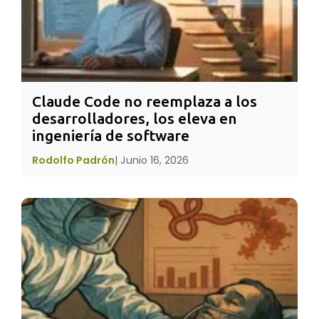
sectores deprimidos donde cobran muy poco
e incluso nada, además de ser sometidas a
maltrato y explotación laboral.
Claude Code no reemplaza a los 
desarrolladores, los eleva en 
ingeniería de software
Rodolfo Padrón
|
Junio 16, 2026
¿COMO PRETENDE ONU MUJERES CAMBIAR
ESTA REALIDAD?