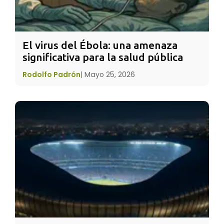
Cada año, en el marco de esta
celebración
ONU
Mujeres trata de impulsar un
conjunto de medidas que logre equilibrar la
El virus del Ébola: una amenaza 
significativa para la salud pública
balanza en cuanto a la igualdad de género.
Algunas de estas medidas son las siguientes:
Rodolfo Padrón
|
Mayo 25, 2026
* Cambiar los estereotipos de género: No solo
para que las
niñas
cuenten con las mimas
oportunidades que los varones, sino también,
para romper con posturas arcaicas que
impiden el progreso humano.
* Mejorar la calidad de la educación: Con el
objetivo de brindar mayor oportunidad de
desarrollo para las
niñas
y prepararlas tanto
para la vida profesional como familiar.