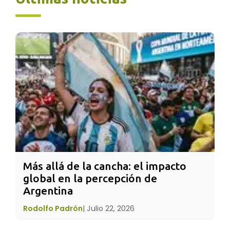
escuelas primarias, que son vacunadas
durante su infancia y que poseen una calidad
de vida idónea en igualdad de condiciones
con sus homólogos varones. Pero en la
actualidad, el problema se presenta en las
adolescentes, las cuales no cuentan con las
mismas oportunidades educativas y de
trabajo que los chicos e incluso, muchas ven
truncado su futuro por un matrimonio no
deseado o un embarazo precoz.
Más allá de la cancha: el impacto 
global en la percepción de 
Argentina
Rodolfo Padrón
|
Julio 22, 2026