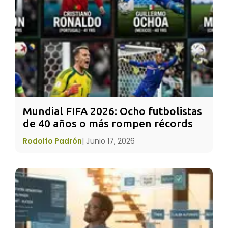
comparación con otras que encienden las
alarmas en el colectivo humano. Como lo
demuestran las siguientes estadísticas:
* Aproximadamente más de 200 millones de
niñas
y mujeres en todo el mundo han sufrido
algún tipo de mutilación genital.
Mundial FIFA 2026: Ocho futbolistas 
* 1 de cada 5
niñas
ha contraído matrimonio
de 40 años o más rompen récords
antes de los 18 años de edad.
Rodolfo Padrón
|
Junio 17, 2026
* Solamente 2/3 de los países en
desarrollo han logrado la igualdad de género
dentro del sector educativo.
* 9 de cada 10 adolescentes en países en
desarrollo se deben conformar con trabajar en