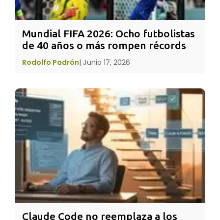
Mundial FIFA 2026: Ocho futbolistas 
de 40 años o más rompen récords
Rodolfo Padrón
|
Junio 17, 2026
Cada elemento que ponemos
en una ofrenda o
altar
de
muertos tiene un
significado
.
¿QUÉ DEBE LLEVAR Y QUE SIGNIFICA CADA
ELEMENTOo?
Fotografía:
Es el retrato de la persona [o
personas] a quien se recuerda y se dedica la
Claude Code no reemplaza a los 