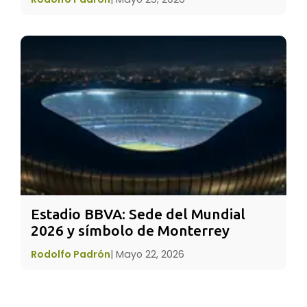
Papel Picado:
Se trata de un papel delgado
de colores conocido en México como papel de
china, al cual se le hacen varios cortes para
formar figuras como son las calaveras, las
calabazas, las lápidas y diferentes palabras
referentes a la ocasión. Normalmente se
pegan varios rectángulos de este papel sobre
un hilo para formar una especie de guirnalda
para adornar el
altar
. En México se consigue
papel picado
ya hecho en los mercados, pero
Estadio BBVA: Sede del Mundial 
también puedes elaborar el tuyo en casa y
2026 y símbolo de Monterrey
darle tu estilo personal a la ofrenda.
Rodolfo Padrón
|
Mayo 22, 2026
Sal
:
el elemento de purificación, sirve para que
el cuerpo no se corrompa, en su viaje de ida y