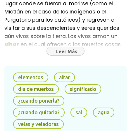
lugar donde se fueron al morirse (como el
Mictlán en el caso de los indígenas o el
Purgatorio para los católicos) y regresan a
visitar a sus descendientes y seres queridos
aún vivos sobre la tierra. Los vivos arman un
altar
en el cual ofrecen a los muertos cosas
Leer Más
que disfrutaron en vida como su
comida
favorita, bebida predilecta, cigarros y juguetes.
elementos
altar
dia de muertos
significado
¿cuando ponerla?
¿cuando quitarla?
sal
agua
velas y veladoras