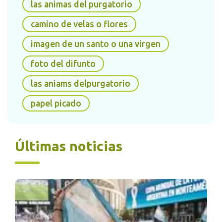
las animas del purgatorio
difuntos, se prepara ofrenda que entre
camino de velas o flores
muchas cosas contienen: los platillos favoritos
de los difuntos, juguetes, etc. Esta tradición
imagen de un santo o una virgen
tiene 50 formas distintas de representarse y
foto del difunto
hay tantas versiones de altares como de
familias.
las aniams delpurgatorio
papel picado
Últimas noticias