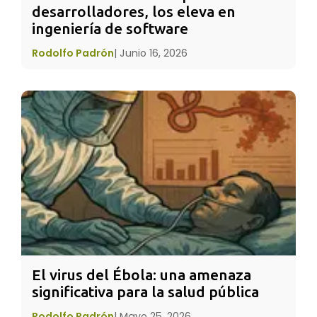
desarrolladores, los eleva en 
ofrenda. La ofrenda se coloca en anticipación
ingeniería de software
a la visita de las almas de nuestros seres
queridos ya difuntos, así es que se colocan
Rodolfo Padrón
|
Junio 16, 2026
sobre el
altar
los retratos de los mismos.
Pueden ser fotos sueltas o enmarcadas o
inclusive retratos dibujados o pintado.
El virus del Ébola: una amenaza 
significativa para la salud pública
Rodolfo Padrón
|
Mayo 25, 2026